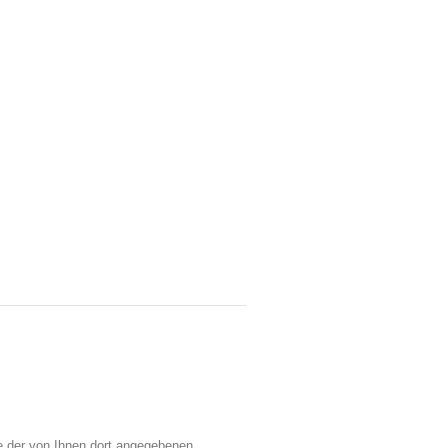
e der von Ihnen dort angegebenen