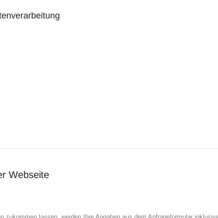
atenverarbeitung
er Webseite
en zukommen lassen, werden Ihre Angaben aus dem Anfrageformular inklusiv