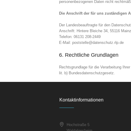
personenbezogenen Daten nicht rechtmäßig
Die Anschrift der für uns zuständigen A
Der Landesbeauftragte für den Datenschutz
Anschrift: Hintere Bleiche 34, 55116 Main
Telefon: 06131 208-2449
E-Mail: poststelle@datenschutz.rlp.de
6. Rechtliche Grundlagen
Rechtsgrundlage für die Verarbeitung Ihre
lit. b) Bundesdatenschutzgesetz.
Kontaktinformationen
Hochstraße 5
Waldalgesheim