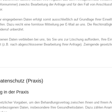
fonnummer) zwecks Bearbeitung der Anfrage und für den Fall von Anschlussf
er.
r eingegebenen Daten erfolgt somit ausschließlich auf Grundlage Ihrer Einwill
ufen. Dazu reicht eine formlose Mitteilung per E-Mail an uns. Die Rechtmäßigk
derruf unberührt.
enen Daten verbleiben bei uns, bis Sie uns zur Löschung auffordern, Ihre Ein
llt (z.B. nach abgeschlossener Bearbeitung Ihrer Anfrage). Zwingende geset
atenschutz (Praxis)
g in der Praxis
esetzlicher Vorgaben, um den Behandlungsvertrag zwischen Ihnen und Ihrem Ar
rsonenbezogenen Daten, insbesondere Ihre Gesundheitsdaten. Dazu zählen An