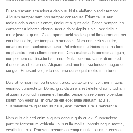
Fusce placerat scelerisque dapibus. Nulla eleifend blandit tempor.
Aliquam semper sem non semper consequat. Etiam tellus erat,
malesuada a arcu sit amet, tincidunt aliquet odio. Donec semper, leo
consectetur lobortis viverra, neque dolor dapibus nisl, sed finibus
tortor justo at quam. Class aptent taciti sociosqu ad litora torquent per
conubia nostra, per inceptos himenaeos. Nam non metus auctor,
ornare ex non, scelerisque nunc. Pellentesque ultricies egestas lorem,
eu pharetra turpis ullamcorper non. Cras malesuada consequat ligula,
non posuere est tincidunt sit amet. Nulla euismod varius diam, sed
rhoncus ex efficitur nec. Aliquam condimentum scelerisque augue eu
congue. Praesent vel justo nec urna consequat mollis in in tortor.
Duis et tempor nisi, eu tincidunt arcu. Curabitur non velit non mauris
euismod consectetur. Donec gravida urna a est eleifend sollicitudin. In
aliquam sollicitudin sapien et fringilla. Suspendisse ornare bibendum
ipsum non egestas. In gravida elit eget nulla aliquam iaculis.
Suspendisse feugiat iaculis risus, eget maximus felis hendrerit a.
Nam quis elit sed enim aliquam congue quis eu ex. Suspendisse
porttitor fermentum vehicula. In in nulla mollis, lobortis neque mattis,
vestibulum nisl. Praesent accumsan congue nulla, sit amet egestas